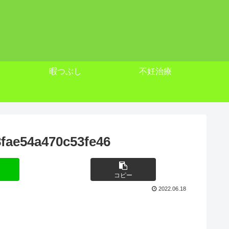
暇つぶし
不妊治療
fae54a470c53fe46
コピー
2022.06.18