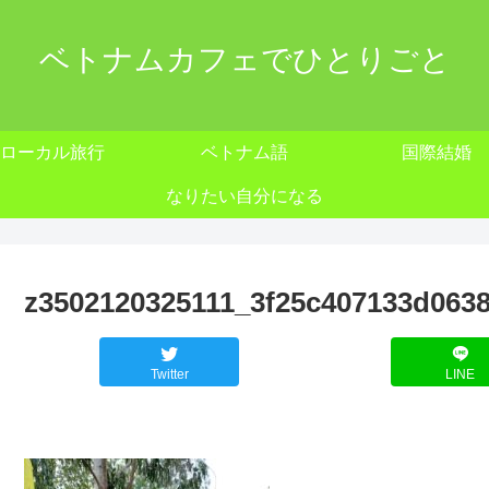
ベトナムカフェでひとりごと
ローカル旅行
ベトナム語
国際結婚
なりたい自分になる
z3502120325111_3f25c407133d0638
Twitter
LINE